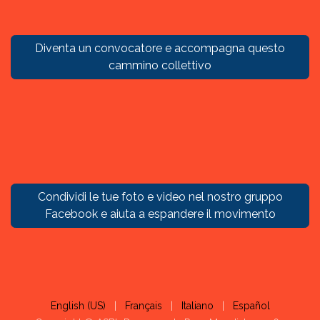
Diventa un convocatore e accompagna questo
cammino collettivo
Condividi le tue foto e video nel nostro gruppo
Facebook e aiuta a espandere il movimento
English (US)
|
Français
|
Italiano
|
Español