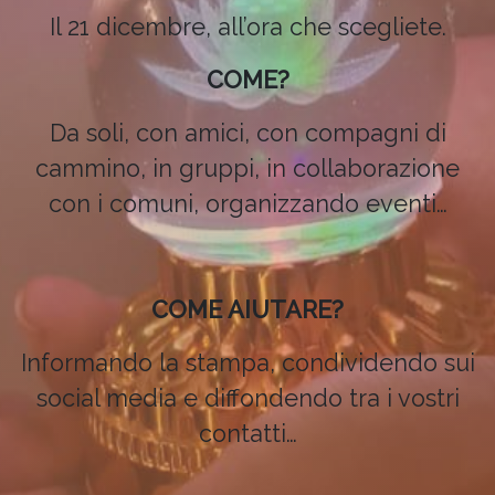
Il 21 dicembre, all’ora che scegliete.
COME?
Da soli, con amici, con compagni di
cammino, in gruppi, in collaborazione
con i comuni, organizzando eventi…
COME AIUTARE?
Informando la stampa, condividendo sui
social media e diffondendo tra i vostri
contatti…