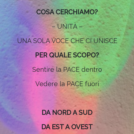
COSA CERCHIAMO?
– UNITÀ –
UNA SOLA VOCE CHE CI UNISCE
PER QUALE SCOPO?
Sentire la PACE dentro
Vedere la PACE fuori
DA NORD A SUD
DA EST A OVEST