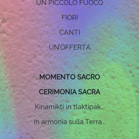
UN PICCOLO FUOCO
FIORI
CANTI
UN’OFFERTA
MOMENTO SACRO
CERIMONIA SACRA
Kinamikti in tlaktipak...
In armonia sulla Terra...