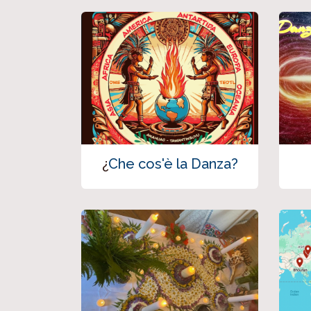
¿
Che cos'è la Danza?