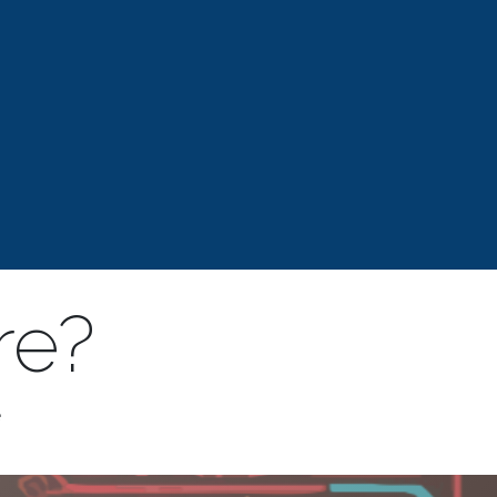
re?
e