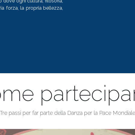
dove ogni cultura, filosofia,
ia forza, la propria bellezza,
me partecipa
Tre passi per far parte della Danza per la Pace Mondial