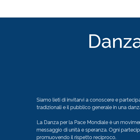
Passa al contenuto
Home
Eventi
La nostra Associazione
Danza
Siamo lieti di invitarvi a conoscere e partecip
tradizionali e il pubblico generale in una dan
La Danza per la Pace Mondiale è un moviment
messaggio di unità e speranza. Ogni partecipan
promuovendo il rispetto reciproco.